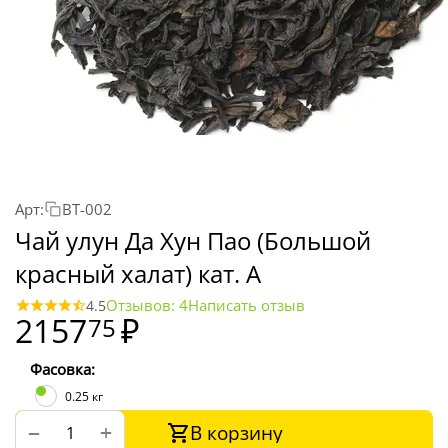
Арт:
BT-002
Чай улун Да Хун Пао (Большой
красный халат) кат. А
Отзывов: 4
Написать отзыв
4.5
2157
₽
75
Фасовка:
0.25 кг
В корзину
+
−