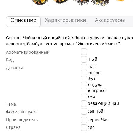
Описание
Характеристики
Аксессуары
Состав: Чай черный индийский, яблоко кусочки, ананас цука
лепестки, бамбук листья. аромат "Экзотический микс".
Да
Ароматизированный
Черный
Вид
Ананас
Добавки
Апельсин
Бамбук
Календула
Лемонграсс
Яблоко
Согревающий чай
Тема
Рассыпной
Форма выпуска
Производитель
Империя Чая
Страна
Россия