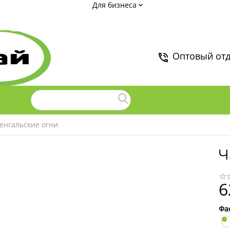
Для бизнеса
Оптовый от
енгальские огни
Ч
6
Фа