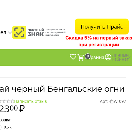
Получить Прайс
дел
Скидка 5% на первый заказ
при регистрации
Личный
0
Корзина
кабинет
ай черный Бенгальские огни
Написать отзыв
Арт:
W-097
23
₽
00
совка:
0.5 кг