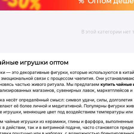
% Оптом деше
В этой категории нет 
айные игрушки оптом
ки — это декоративные фигурки, которые используются в кита
 эмоциональной связи с процессом чаепития. Они устанавливаю
ановясь частью живого ритуала. Мы предлагаем
купить чайные
иализированных магазинов, сувенирных лавок, маркетплейсов и 
ка несёт определённый смысл: символ удачи, силы, долголетия
елают её более личной и медитативной. Популярны фигурки жив
е игрушки, меняющие цвет под воздействием температуры или 
м чайные игрушки из керамики, глины и фарфора, выполненные
к в действии, так и в витринной подаче, часто становятся пре
тавки поштучно или в наборах, с возможностью брендированной