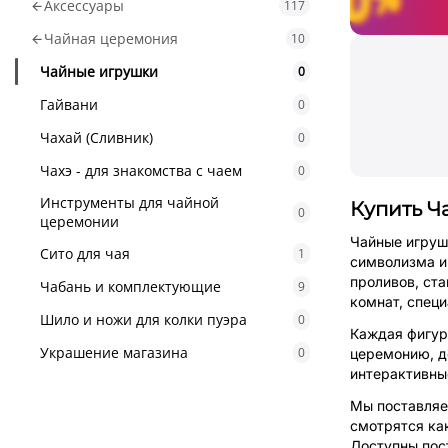
Аксессуары
117
Чайная церемония
10
Чайные игрушки
0
Гайвани
0
Чахай (Сливник)
0
Чахэ - для знакомства с чаем
0
Инструменты для чайной
Купить Ч
0
церемонии
Чайные игруш
Сито для чая
1
символизма и
проливов, ст
Чабань и комплектующие
9
комнат, спец
Шило и ножи для колки пуэра
0
Каждая фигур
Украшение магазина
0
церемонию, д
интерактивны
Мы поставляе
смотрятся ка
Доступны пос