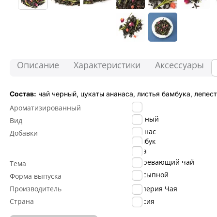
Описание
Характеристики
Аксессуары
Состав:
чай черный, цукаты ананаса, листья бамбука, лепест
Да
Ароматизированный
Черный
Вид
Ананас
Добавки
Бамбук
Роза
Согревающий чай
Тема
Рассыпной
Форма выпуска
Производитель
Империя Чая
Страна
Россия