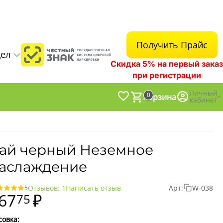
Получить Прайс
дел
Скидка 5% на первый заказ
при регистрации
Личный
0
Корзина
кабинет
ай черный Неземное
аслаждение
Отзывов: 1
Написать отзыв
Арт:
W-038
5
67
₽
75
совка: