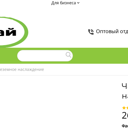
Для бизнеса
Оптовый от
еземное наслаждение
Ч
н
2
Фа