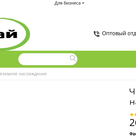
Для бизнеса
Оптовый от
еземное наслаждение
Ч
н
2
Фа