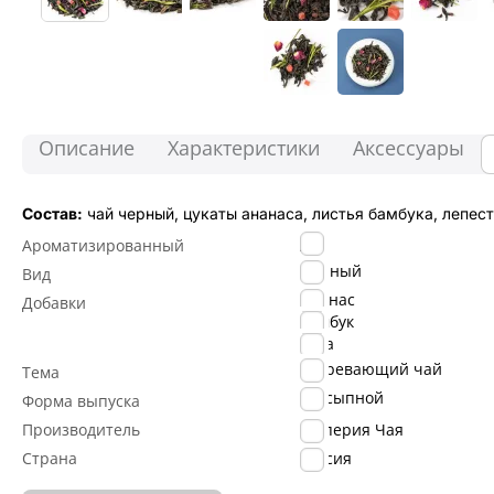
Описание
Характеристики
Аксессуары
Состав:
чай черный, цукаты ананаса, листья бамбука, лепест
Да
Ароматизированный
Черный
Вид
Ананас
Добавки
Бамбук
Роза
Согревающий чай
Тема
Рассыпной
Форма выпуска
Производитель
Империя Чая
Страна
Россия