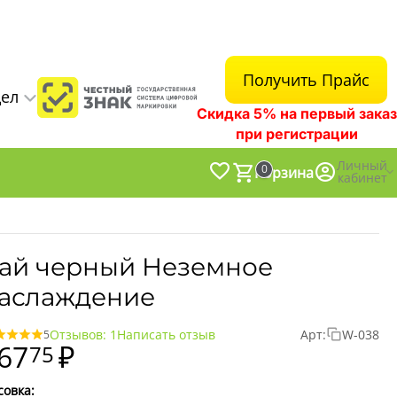
Получить Прайс
дел
Скидка 5% на первый заказ
при регистрации
Личный
0
Корзина
кабинет
ай черный Неземное
аслаждение
Отзывов: 1
Написать отзыв
Арт:
W-038
5
67
₽
75
совка: