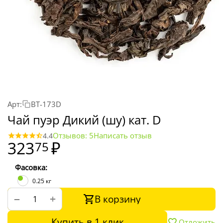
Арт:
BT-173D
Чай пуэр Дикий (шу) кат. D
Отзывов: 5
Написать отзыв
4.4
323
₽
75
Фасовка:
0.25 кг
В корзину
+
−
Купить в 1 клик
Отложить