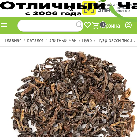
0
Корзина
Главная
Каталог
Элитный чай
Пуэр
Пуэр рассыпной
/
/
/
/
/