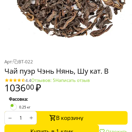
Арт:
BT-022
Чай пуэр Чэнь Нянь, Шу кат. B
Отзывов: 5
Написать отзыв
4.4
1036
₽
00
Фасовка:
0.25 кг
В корзину
+
−
Купить в 1 клик
Отложить