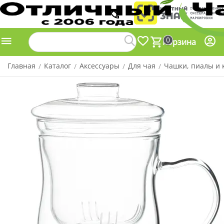
0
Корзина
Главная
Каталог
Аксессуары
Для чая
Чашки, пиалы и 
/
/
/
/