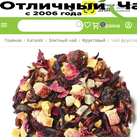
0
Корзина
Главная
Каталог
Элитный чай
Фруктовый
Чай фрукто
/
/
/
/