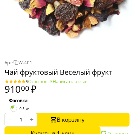
Арт:
W-401
Чай фруктовый Веселый фрукт
Отзывов: 3
Написать отзыв
5
910
₽
00
Фасовка:
0.5 кг
В корзину
+
−
Купить в 1 клик
Отложить