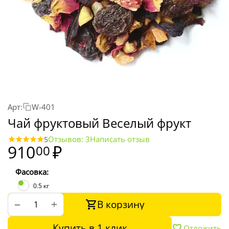
Арт:
W-401
Чай фруктовый Веселый фрукт
Отзывов: 3
Написать отзыв
5
910
₽
00
Фасовка:
0.5 кг
В корзину
+
−
Купить в 1 клик
Отложить