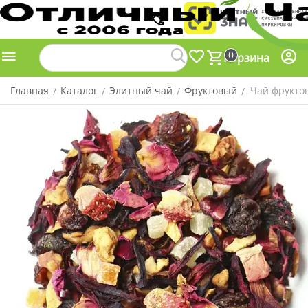
0
Корзина
Главная
Каталог
Элитный чай
Фруктовый
Чай фрукто
/
/
/
/