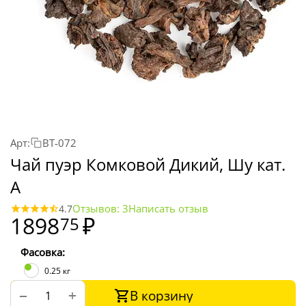
Арт:
BT-072
Чай пуэр Комковой Дикий, Шу кат.
A
Отзывов: 3
Написать отзыв
4.7
1898
₽
75
Фасовка:
0.25 кг
В корзину
+
−