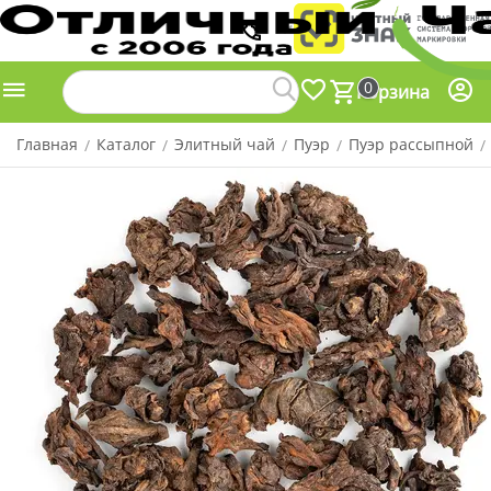
0
Корзина
Главная
Каталог
Элитный чай
Пуэр
Пуэр рассыпной
/
/
/
/
/