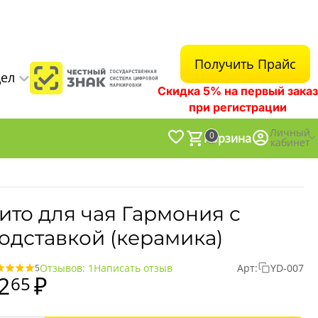
Получить Прайс
дел
Скидка 5% на первый заказ
при регистрации
Личный
0
Корзина
кабинет
ито для чая Гармония с
одставкой (керамика)
Отзывов: 1
Написать отзыв
Арт:
YD-007
5
2
₽
65