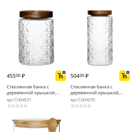
455
₽
504
₽
00
00
Стеклянная банка с
Стеклянная банка с
деревянной крышкой,
деревянной крышкой,
рельефное стекло, 600мл
рельефное стекло, 900мл
KH571
KH570
Арт:
Арт: