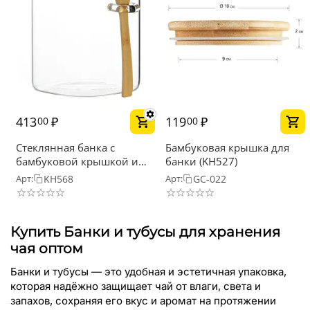
413
₽
119
₽
00
00
Стеклянная банка с
Бамбуковая крышка для
бамбуковой крышкой и
банки (KH527)
бамбуковой ложкой, 850
KH568
GC-022
Арт:
Арт:
мл
Купить Банки и тубусы для хранения
чая оптом
Банки и тубусы — это удобная и эстетичная упаковка,
которая надёжно защищает чай от влаги, света и
запахов, сохраняя его вкус и аромат на протяжении