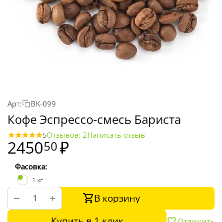
Арт:
BK-099
Кофе Эспрессо-смесь Бариста
Отзывов: 2
Написать отзыв
5
2450
₽
50
Фасовка:
1 кг
В корзину
+
−
Купить в 1 клик
Отложить