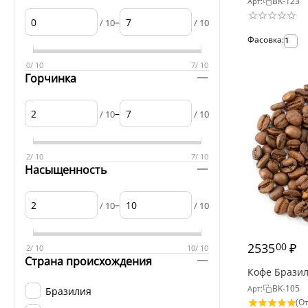
BK-123
Арт:
–
/ 10
/ 10
Фасовка:
1
0
/ 10
7
/ 10
Горчинка
–
/ 10
/ 10
2
/ 10
7
/ 10
Насыщенность
–
/ 10
/ 10
2535
₽
00
2
/ 10
10
/ 10
Страна происхождения
Кофе Брази
BK-105
Арт:
Бразилия
(От