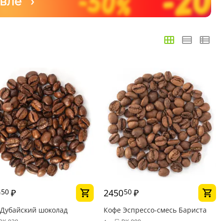
вле ›
0
₽
2450
₽
50
50
 Дубайский шоколад
Кофе Эспрессо-смесь Бариста