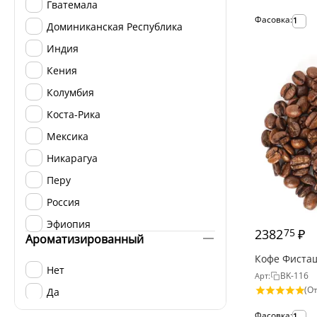
Гватемала
Фасовка:
1
Доминиканская Республика
Индия
Кения
Колумбия
Коста-Рика
Мексика
Никарагуа
Перу
Россия
Эфиопия
2382
₽
75
Ароматизированный
Кофе Фиста
Нет
BK-116
Арт:
(От
Да
Фасовка:
1