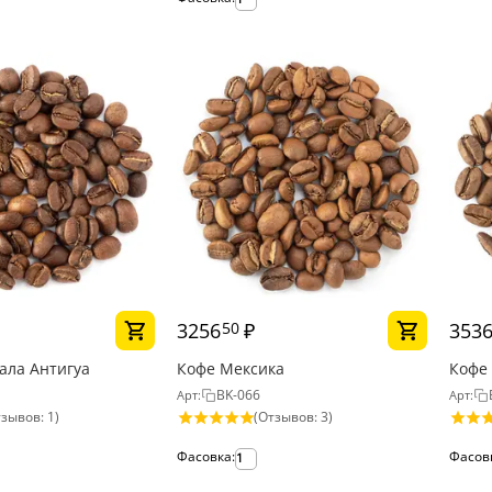
3256
₽
353
50
ала Антигуа
Кофе Мексика
Кофе
BK-066
Арт:
Арт:
зывов: 1)
(Отзывов: 3)
Фасовка:
Фасов
1