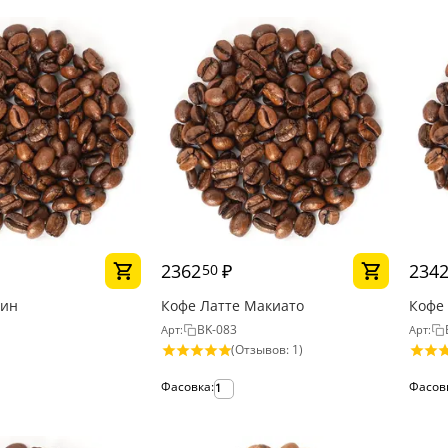
2362
₽
234
50
син
Кофе Латте Макиато
Кофе
BK-083
Арт:
Арт:
(Отзывов: 1)
Фасовка:
Фасов
1