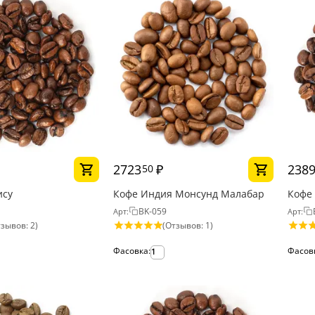
2723
₽
238
50
ису
Кофе Индия Монсунд Малабар
Кофе
BK-059
Арт:
Арт:
зывов: 2)
(Отзывов: 1)
Фасовка:
Фасов
1