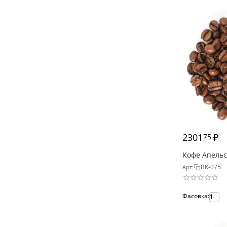
2301
₽
75
Кофе Апель
BK-075
Арт:
Фасовка:
1