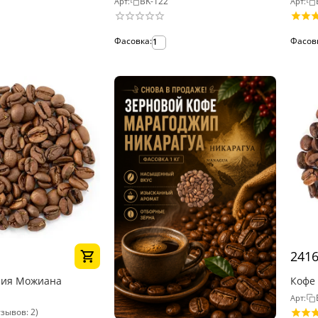
BK-122
Арт:
Арт:
Фасовка:
Фасов
1
241
лия Можиана
Кофе 
Арт:
зывов: 2)