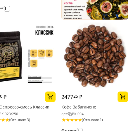
ка:
1
₽
2477
₽
0
25
Эспрессо-смесь Классик
Кофе Забаглионе
BK-023/250
BK-094
Арт:
(Отзывов: 3)
(Отзывов: 1)
Фасовка:
1