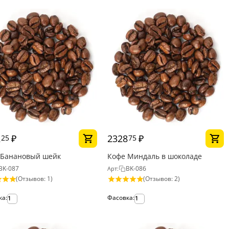
2
₽
2328
₽
25
75
 Банановый шейк
Кофе Миндаль в шоколаде
BK-087
BK-086
Арт:
(Отзывов: 1)
(Отзывов: 2)
ка:
Фасовка:
1
1