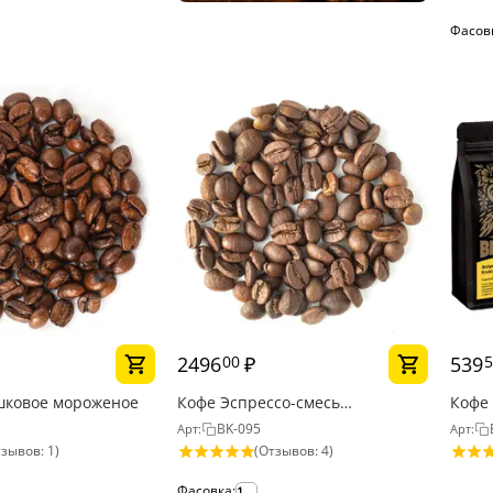
Фасов
2496
₽
539
00
5
шковое мороженое
Кофе Эспрессо-смесь
Кофе 
Professional
BK-095
Арт:
Арт:
зывов: 1)
(Отзывов: 4)
Фасовка:
1