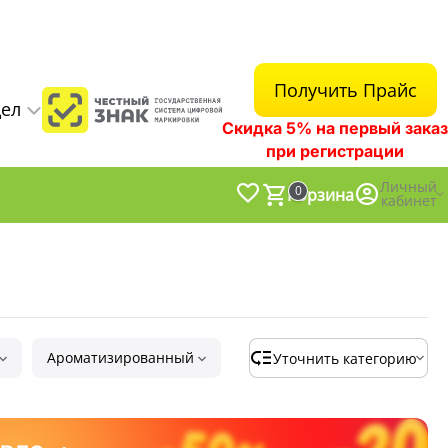
Получить Прайс
дел
Скидка 5% на первый заказ
при регистрации
Личный
0
Корзина
кабинет
Ароматизированный
Уточнить категорию