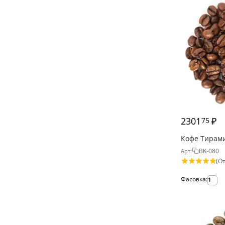
2301
₽
75
Кофе Тирам
BK-080
Арт:
(От
Фасовка:
1