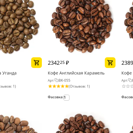
2342
₽
238
25
а Уганда
Кофе Английская Карамель
Кофе
BK-055
Арт:
Арт:
зывов: 1)
(Отзывов: 1)
Фасовка:
Фасов
1