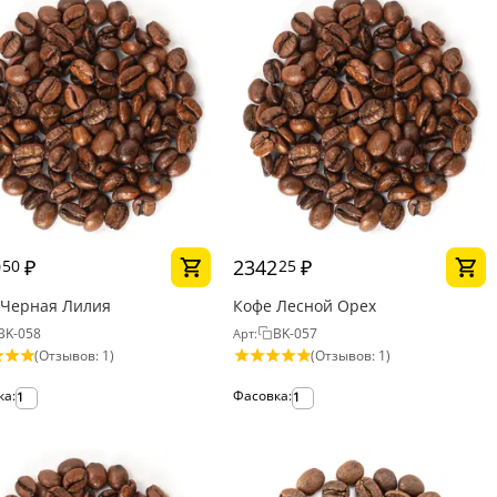
9
₽
2342
₽
50
25
 Черная Лилия
Кофе Лесной Орех
BK-058
BK-057
Арт:
(Отзывов: 1)
(Отзывов: 1)
ка:
Фасовка:
1
1