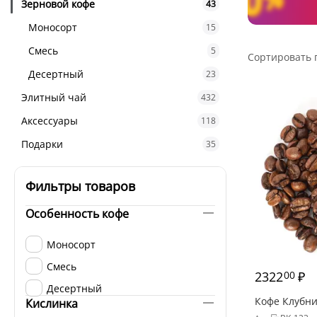
Зерновой кофе
43
Моносорт
15
Смесь
5
Сортировать 
Десертный
23
Элитный чай
432
Аксессуары
118
Подарки
35
Фильтры товаров
Особенность кофе
Моносорт
Смесь
2322
₽
00
Десертный
Кофе Клубни
Кислинка