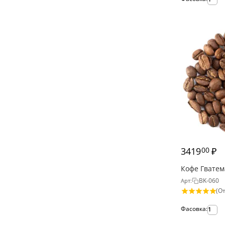
3419
₽
00
Кофе Гватем
BK-060
Арт:
(От
Фасовка:
1