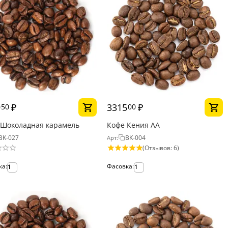
9
₽
3315
₽
50
00
 Шоколадная карамель
Кофе Кения АА
BK-027
BK-004
Арт:
(Отзывов: 6)
ка:
Фасовка:
1
1