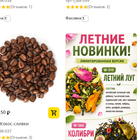
BK-038
BK-099
Арт:
(Отзывов: 1)
(Отзывов: 2)
ка:
Фасовка:
1
1
6
₽
50
Кокос-сливки
BK-037
(Отзывов: 3)