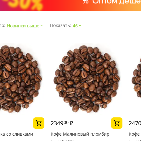
% Оптом деше
по:
Показать:
Новинки выше
46
2349
₽
247
00
ка со сливками
Кофе Малиновый пломбир
Кофе