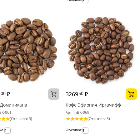
6
₽
3269
₽
00
50
 Доминикана
Кофе Эфиопия Иргачифф
BK-061
BK-069
Арт:
(Отзывов: 5)
(Отзывов: 3)
ка:
Фасовка:
1
1