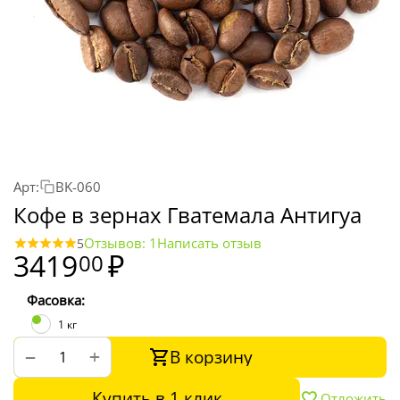
Арт:
BK-060
Кофе в зернах Гватемала Антигуа
Отзывов: 1
Написать отзыв
5
3419
₽
00
Фасовка:
1 кг
В корзину
+
−
Купить в 1 клик
Отложить