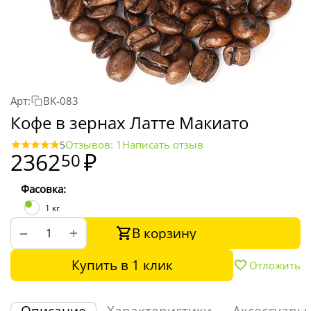
Арт:
BK-083
Кофе в зернах Латте Макиато
Отзывов: 1
Написать отзыв
5
2362
₽
50
Фасовка:
1 кг
В корзину
+
−
Купить в 1 клик
Отложить