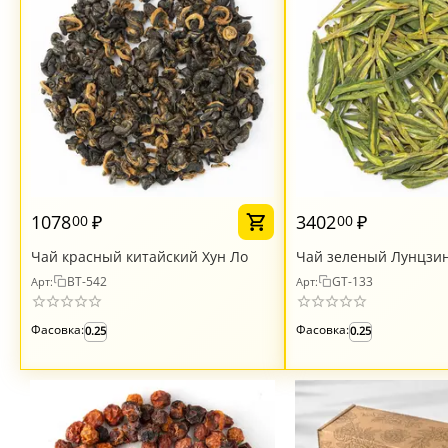
1078
₽
3402
₽
00
00
Чай красный китайский Хун Ло
Чай зеленый Лунцзин,
BT-542
GT-133
Арт:
Арт:
Фасовка:
Фасовка:
0.25
0.25