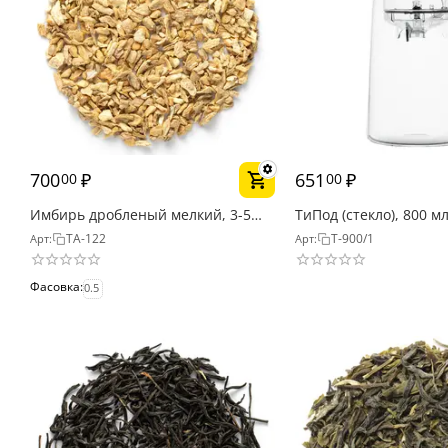
700
₽
651
₽
00
00
Имбирь дробленый мелкий, 3-5
ТиПод (стекло), 800 м
мм
TA-122
T-900/1
Арт:
Арт:
Фасовка:
0.5