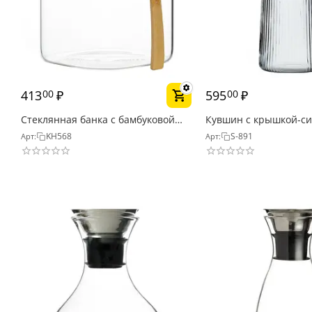
413
₽
595
₽
00
00
Стеклянная банка с бамбуковой
Кувшин с крышкой-си
крышкой и бамбуковой ложкой,
рельефное стекло, гр
KH568
S-891
Арт:
Арт:
850 мл