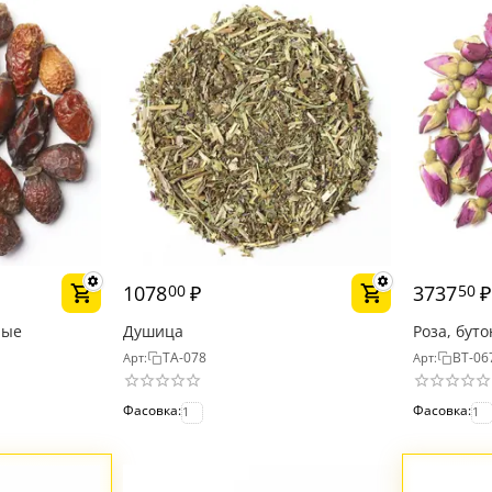
1078
₽
3737
₽
00
50
лые
Душица
Роза, бут
TA-078
BT-06
Арт:
Арт:
Фасовка:
Фасовка:
1
1