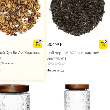
₽
304
₽
50
ый Хун Би Ло (Красная
Чай черный BOP вьетнамский
кат. А
3
VN-013
Арт:
(Отзывов: 3)
Фасовка:
0.5