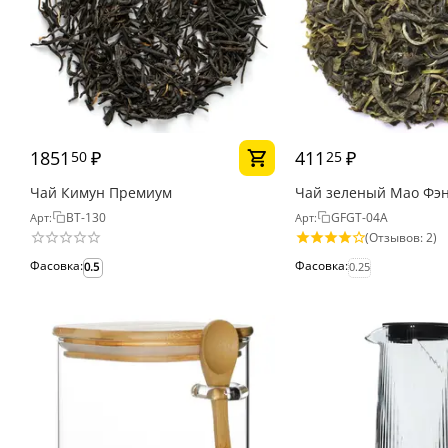
1851
₽
411
₽
50
25
Чай Кимун Премиум
Чай зеленый Мао Фэ
BT-130
GFGT-04A
Арт:
Арт:
(Отзывов: 2)
Фасовка:
Фасовка:
0.5
0.25