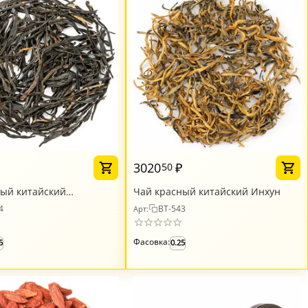
₽
3020
₽
50
ный китайский
Чай красный китайский Инхун
н
4
BT-543
Арт:
Фасовка:
5
0.25