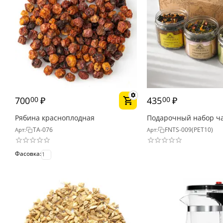
700
₽
435
₽
00
00
Рябина красноплодная
Подарочный набор ч
FANTASTEA №9 (3 вида
TA-076
FNTS-009(PET10)
Арт:
Арт:
Фасовка:
1