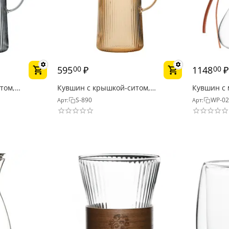
595
₽
1148
₽
00
00
том,
Кувшин с крышкой-ситом,
Кувшин с 
афит 1300 мл
рельефное стекло, карамель 1300
стекло 40
S-890
WP-0
Арт:
Арт:
мл