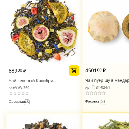
4501
₽
889
₽
00
00
Чай пуэр шу в манда
Чай зеленый Колибри
ПРЕМИУМ
(лимитированная серия!)
BT-024/1
W-360
Арт:
Арт:
Фасовка:
Фасовка:
0.5
0.5