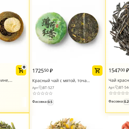
1547
1725
₽
00
50
рине,
Чай крас
Красный чай с мятой, точа
Дунфанху
прессованная
BT-54
BT-527
Арт:
Арт:
Фасовка:
Фасовка:
0.2
0.5