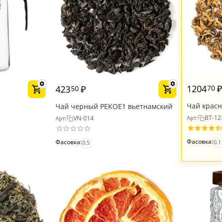
1204
423
₽
70
50
Чай красн
л
Чай черный PEKOE1 вьетнамский
спираль), 
BT-12
VN-014
Арт:
Арт:
Фасовка:
Фасовка:
0.1
0.5