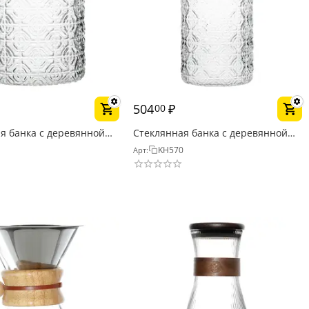
504
₽
00
я банка с деревянной
Стеклянная банка с деревянной
рельефное стекло,
крышкой, рельефное стекло,
1
KH570
Арт:
900мл