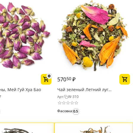
570
₽
50
оны, Мей Гуй Хуа Бао
Чай зеленый Летний луг
(лимитированная серия!)
7
W-310
Арт:
Фасовка:
0.5