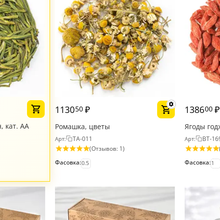
1130
₽
1386
₽
50
00
 кат. АА
Ромашка, цветы
Ягоды год
TA-011
BT-16
Арт:
Арт:
(Отзывов: 1)
Фасовка:
Фасовка:
0.5
1