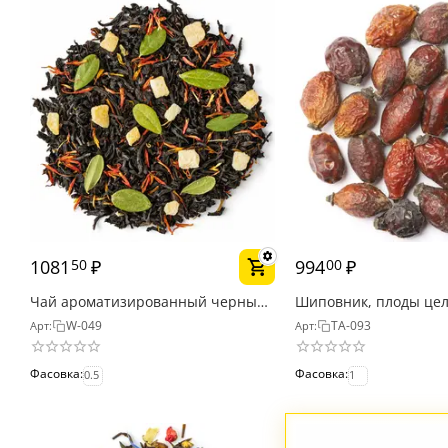
1081
₽
994
₽
50
00
Чай ароматизированный черный
Шиповник, плоды це
Осенняя фантазия
W-049
TA-093
Арт:
Арт:
Фасовка:
Фасовка:
0.5
1