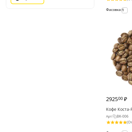
Фасовка:
1
2925
₽
00
Кофе Коста-
BK-006
Арт:
(От