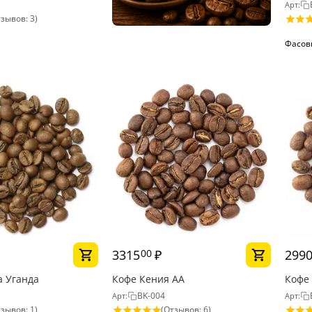
Арт:
зывов: 3)
Фасов
3315
₽
299
00
а Уганда
Кофе Кения АА
Кофе
BK-004
Арт:
Арт:
зывов: 1)
(Отзывов: 6)