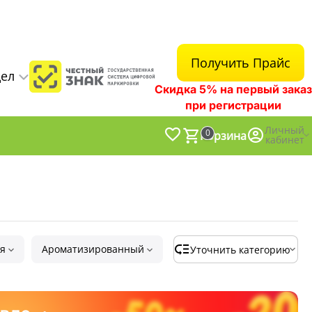
Получить Прайс
дел
Скидка 5% на первый заказ
при регистрации
Личный
0
Корзина
кабинет
я
Ароматизированный
Уточнить категорию