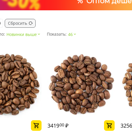
% Оптом деше
Сбросить
по:
Показать:
Новинки выше
46
3419
₽
325
00