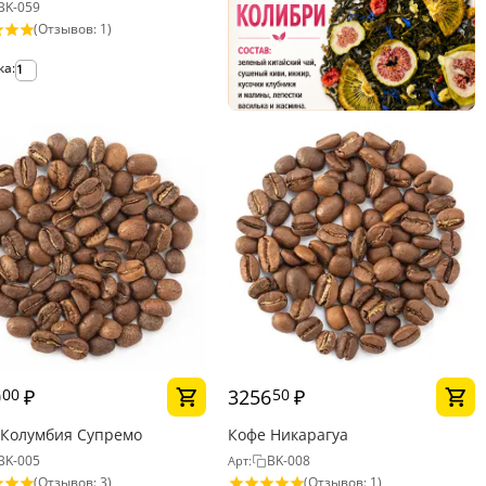
BK-059
(Отзывов: 1)
ка:
1
0
₽
3256
₽
00
50
 Колумбия Супремо
Кофе Никарагуа
BK-005
BK-008
Арт:
(Отзывов: 3)
(Отзывов: 1)