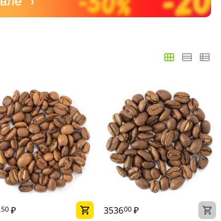
вле ›
6
₽
3536
₽
50
00