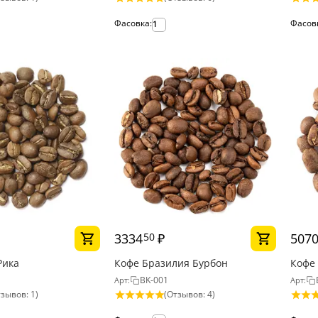
Фасовка:
Фасов
1
3334
₽
507
50
Рика
Кофе Бразилия Бурбон
Кофе
BK-001
Арт:
Арт:
зывов: 1)
(Отзывов: 4)