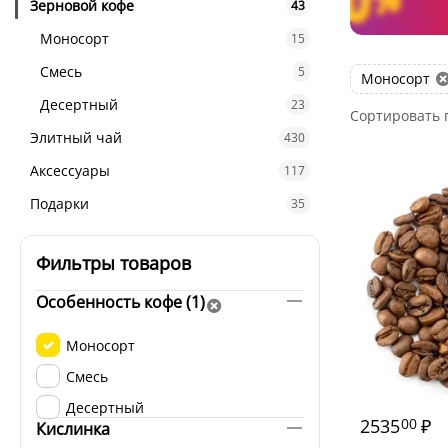
Зерновой кофе
43
Моносорт
15
Смесь
5
Моносорт
Десертный
23
Сортировать 
Элитный чай
430
Аксессуары
117
Подарки
35
Фильтры товаров
Особенность кофе (1)
Моносорт
Смесь
Десертный
2535
₽
00
Кислинка