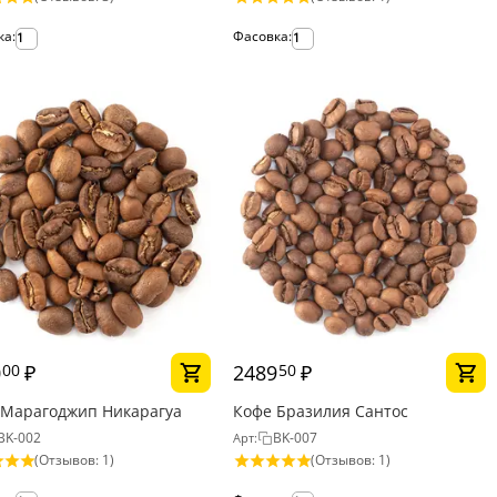
ка:
Фасовка:
1
1
0
₽
2489
₽
00
50
 Марагоджип Никарагуа
Кофе Бразилия Сантос
BK-002
BK-007
Арт:
(Отзывов: 1)
(Отзывов: 1)