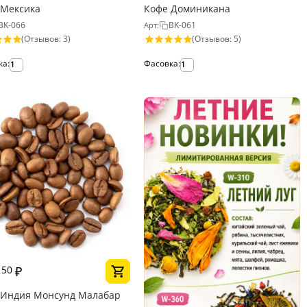
 Мексика
Кофе Доминикана
BK-066
BK-061
Арт:
(Отзывов: 3)
(Отзывов: 5)
ка:
Фасовка:
1
1
3
₽
50
 Индия Монсунд Малабар