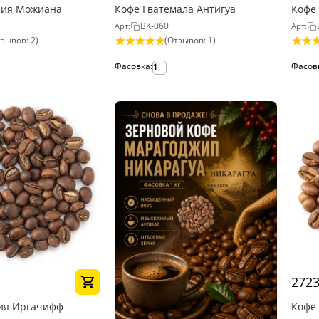
лия Можиана
Кофе Гватемала Антигуа
Кофе
BK-060
Арт:
Арт:
зывов: 2)
(Отзывов: 1)
Фасовка:
Фасов
1
272
ия Иргачифф
Кофе