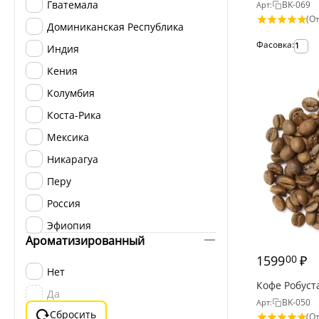
Гватемала
BK-069
Арт:
(От
Доминиканская Республика
Фасовка:
1
Индия
Кения
Колумбия
Коста-Рика
Мексика
Никарагуа
Перу
Россия
Эфиопия
Ароматизированный
1599
₽
00
Нет
Кофе Робуст
Да
BK-050
Арт:
Сбросить
(От