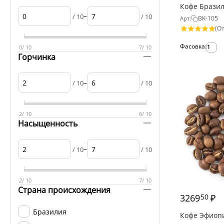
Кофе Брази
–
/ 10
/ 10
BK-105
Арт:
(От
Фасовка:
1
0
/ 10
7
/ 10
Горчинка
–
/ 10
/ 10
2
/ 10
6
/ 10
Насыщенность
–
/ 10
/ 10
2
/ 10
7
/ 10
Страна происхождения
3269
₽
50
Бразилия
Кофе Эфиоп