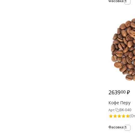
Фасовка:
1
2639
₽
00
Кофе Перу
BK-040
Арт:
(От
Фасовка:
1